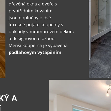
dřevěná okna a dveře s
prvotřídním kováním
jsou doplněny o dvě
luxusně pojaté
koupelny s
obklady v mramorovém dekoru
a
designovou dlažbou.
Menší koupelna je vybavená
podlahovým vytápěním
.
KÝ A
Í