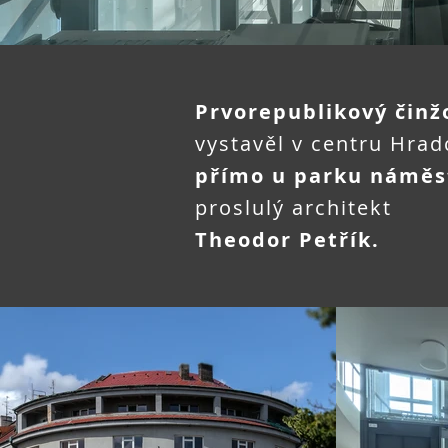
Prvorepublikový čin
vystavěl v centru Hrad
přímo u parku náměst
proslulý
architekt
Theodor Petřík.