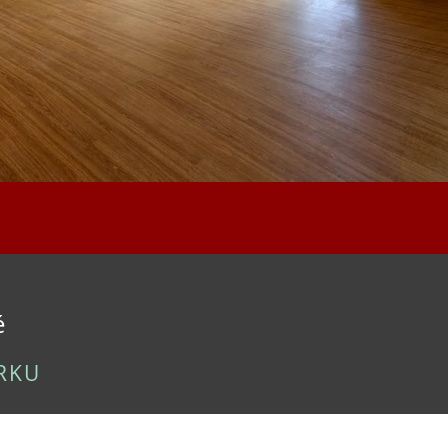
,
é
ARKU