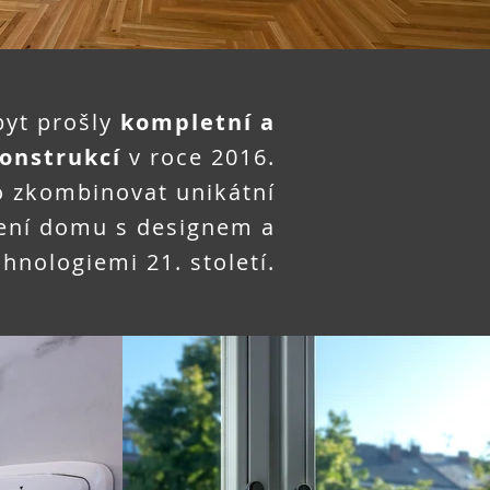
byt prošly
kompletní a
onstrukcí
v roce 2016.
o zkombinovat unikátní
šení domu s designem a
chnologiemi 21. století.