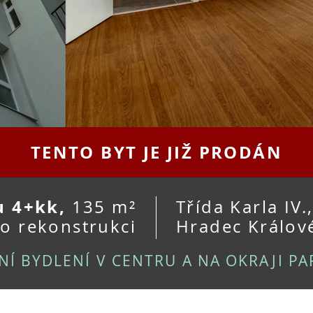
TENTO BYT JE JIŽ PRODÁN
u 4+kk,
135 m²
Třída Karla IV.
o rekonstrukci
Hradec Králov
NÍ BYDLENÍ V CENTRU A NA OKRAJI P