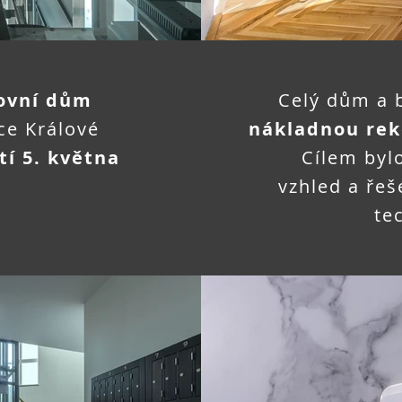
žovní dům
Celý dům a 
ce Králové
nákladnou rek
í 5. května
Cílem byl
vzhled a ře
te