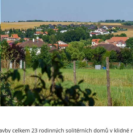
avby celkem 23 rodinných solitérních domů v klidné re